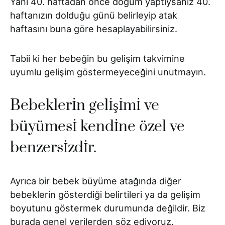
Yani 40. haftadan önce doğum yaptıysanız 40.
haftanızın dolduğu günü belirleyip atak
haftasını buna göre hesaplayabilirsiniz.
Tabii ki her bebeğin bu gelişim takvimine
uyumlu gelişim göstermeyeceğini unutmayın.
Bebeklerİn gelİşİmİ ve
büyümesİ kendİne özel ve
benzersİzdİr.
Ayrıca bir bebek büyüme atağında diğer
bebeklerin gösterdiği belirtileri ya da gelişim
boyutunu göstermek durumunda değildir. Biz
burada genel verilerden söz ediyoruz.