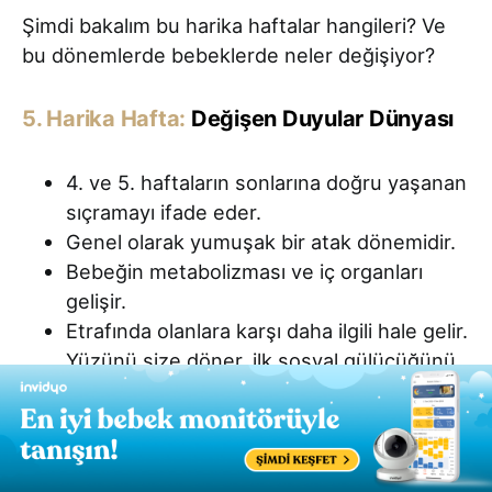
Şimdi bakalım bu harika haftalar hangileri? Ve
bu dönemlerde bebeklerde neler değişiyor?
5. Harika Hafta:
Değişen Duyular Dünyası
4. ve 5. haftaların sonlarına doğru yaşanan
sıçramayı ifade eder.
Genel olarak yumuşak bir atak dönemidir.
Bebeğin metabolizması ve iç organları
gelişir.
Etrafında olanlara karşı daha ilgili hale gelir.
Yüzünü size döner, ilk sosyal gülücüğünü
atar.
Bebeğin duyuları doğumdan sonraki en
hassas haline ulaşır.