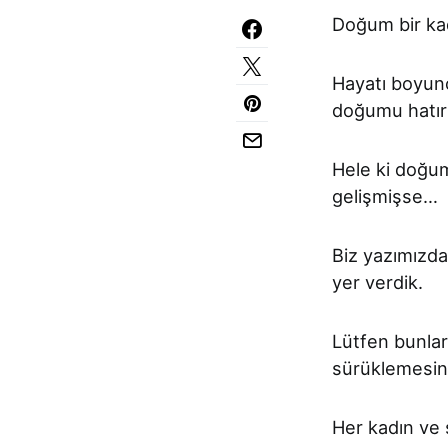
Doğum bir kad
Hayatı boyunc
doğumu hatırl
Hele ki doğu
gelişmişse…
Biz yazımızd
yer verdik.
Lütfen bunlar
sürüklemesin
Her kadın ve ş