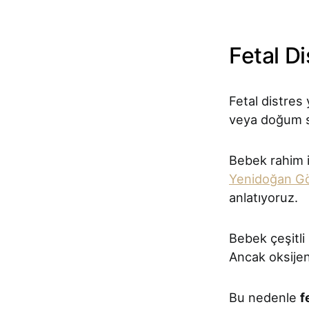
​Fetal D
Fetal distres 
veya doğum sı
Bebek rahim i
Yenidoğan Gö
anlatıyoruz.
Bebek çeşitli
Ancak oksijen
Bu nedenle
f