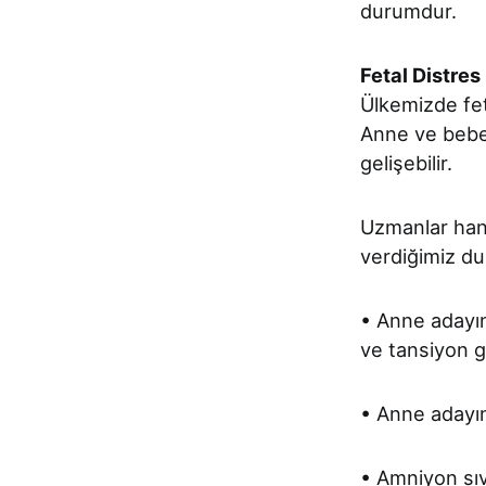
durumdur.
Fetal Distres
Ülkemizde feta
Anne ve bebek
gelişebilir.
Uzmanlar hang
verdiğimiz du
• Anne adayın
ve tansiyon gi
• Anne adayın
• Amniyon sıv