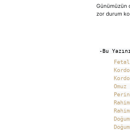
Günümüzün den
zor durum kola
-Bu Yazın
​Feta
Kordo
Kordo
Omuz 
Perin
​Rahi
​Rahi
Doğum
Doğum