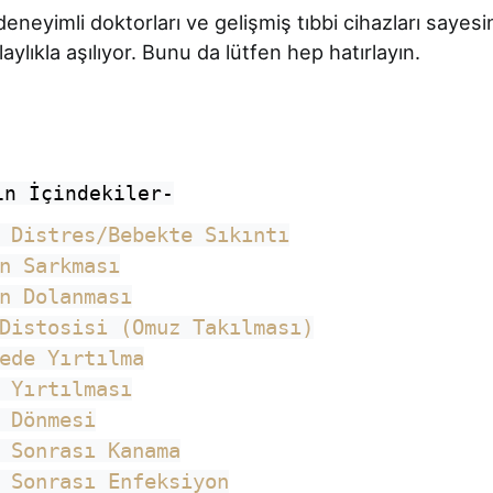
eyimli doktorları ve gelişmiş tıbbi cihazları sayes
ylıkla aşılıyor. Bunu da lütfen hep hatırlayın.
ın İçindekiler-
l Distres/Bebekte Sıkıntı
n Sarkması
n Dolanması
Distosisi (Omuz Takılması)
ede Yırtılma
m Yırtılması
m Dönmesi
 Sonrası Kanama
 Sonrası Enfeksiyon