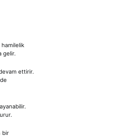
 hamilelik
gelir.
evam ettirir.
lde
yanabilir.
urur.
 bir